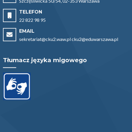
Szczęśliwicka 50/54, 02-353 Warszawa
TELEFON
22 822 98 95
EMAIL
sekretariat@cku2.waw.pl cku2@eduwarszawa.pl
Tłumacz języka migowego