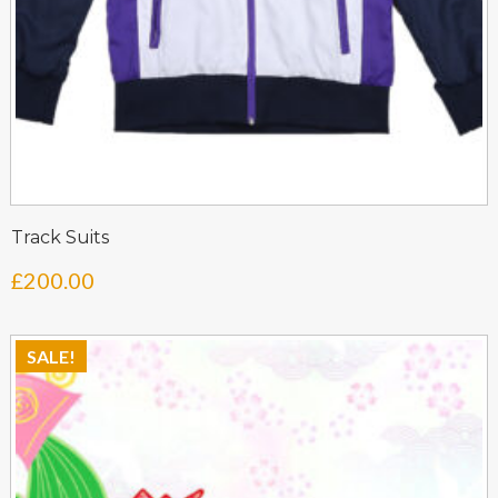
Track Suits
£
200.00
SALE!