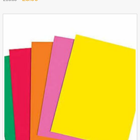
cena
cena
wynosiła:
wynosi:
£10.00.
£8.00.