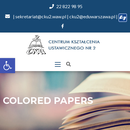
22 822 98 95
| sekretariat@cku2.waw.pl | cku2@eduwarszawa.pl |
Otwórz
pasek
narzędzi
COLORED PAPERS