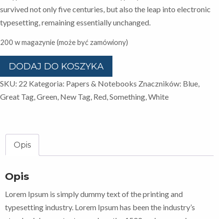
survived not only five centuries, but also the leap into electronic
typesetting, remaining essentially unchanged.
200 w magazynie (może być zamówiony)
ilość
DODAJ DO KOSZYKA
Colored
SKU:
22
Kategoria:
Papers & Notebooks
Znaczników:
Blue
,
Papers
Great Tag
,
Green
,
New Tag
,
Red
,
Something
,
White
Opis
Opis
Lorem Ipsum is simply dummy text of the printing and
typesetting industry. Lorem Ipsum has been the industry’s