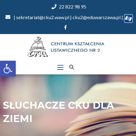
22 822 98 95
| sekretariat@cku2.waw.pl | cku2@eduwarszawa.pl |
Otwórz
pasek
narzędzi
SŁUCHACZE CKU DLA
ZIEMI