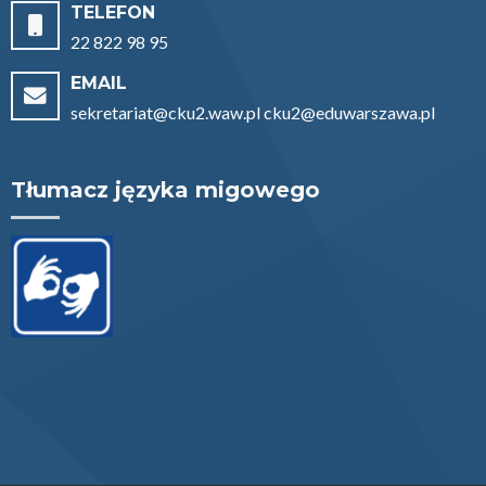
TELEFON
22 822 98 95
EMAIL
sekretariat@cku2.waw.pl cku2@eduwarszawa.pl
Tłumacz języka migowego