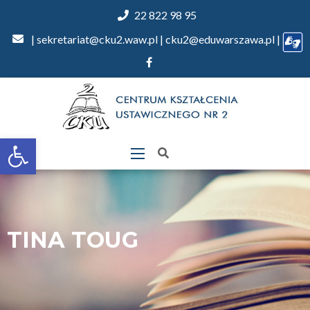
22 822 98 95
| sekretariat@cku2.waw.pl | cku2@eduwarszawa.pl |
Otwórz
pasek
narzędzi
TINA TOUG