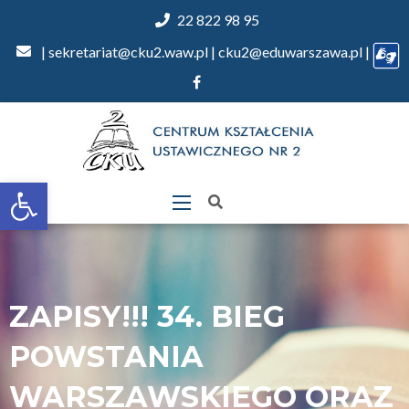
22 822 98 95
| sekretariat@cku2.waw.pl | cku2@eduwarszawa.pl |
Otwórz
pasek
narzędzi
ZAPISY!!! 34. BIEG
POWSTANIA
WARSZAWSKIEGO ORAZ