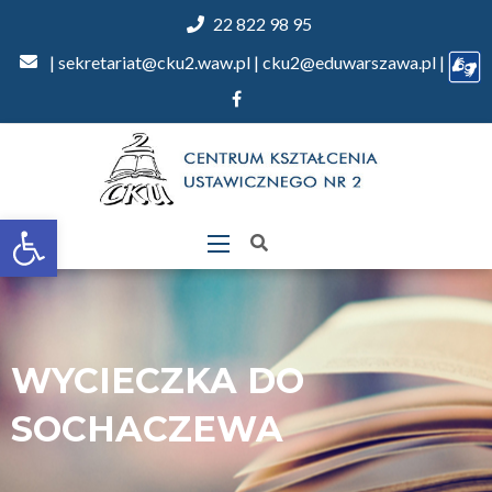
22 822 98 95
| sekretariat@cku2.waw.pl | cku2@eduwarszawa.pl |
Otwórz
pasek
narzędzi
WYCIECZKA DO
SOCHACZEWA