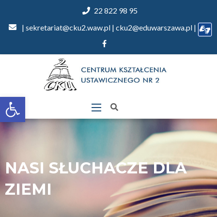
22 822 98 95
| sekretariat@cku2.waw.pl | cku2@eduwarszawa.pl |
Otwórz
pasek
narzędzi
NASI SŁUCHACZE DLA
ZIEMI