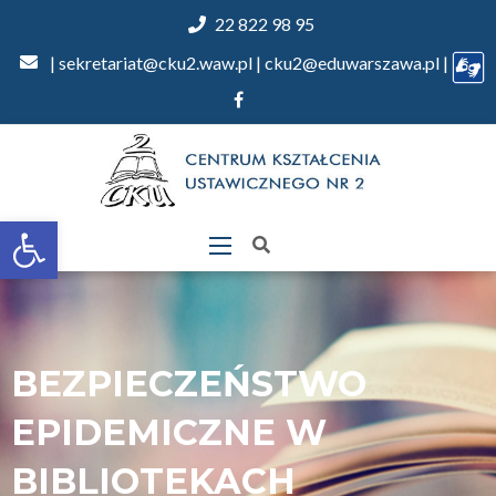
22 822 98 95
| sekretariat@cku2.waw.pl | cku2@eduwarszawa.pl |
Otwórz
pasek
narzędzi
BEZPIECZEŃSTWO
EPIDEMICZNE W
BIBLIOTEKACH