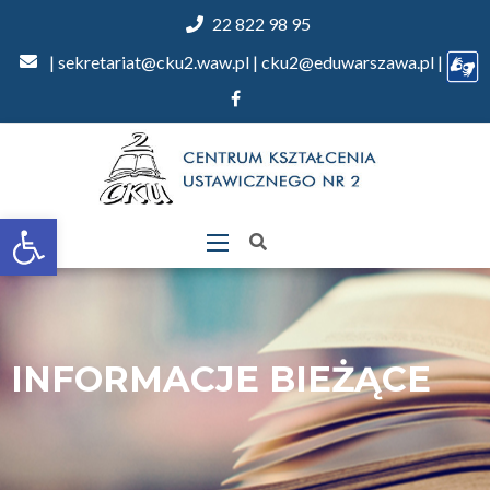
22 822 98 95
| sekretariat@cku2.waw.pl | cku2@eduwarszawa.pl |
Otwórz
pasek
narzędzi
INFORMACJE BIEŻĄCE