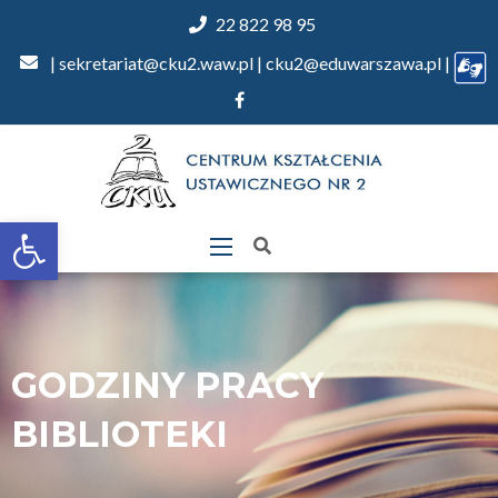
22 822 98 95
| sekretariat@cku2.waw.pl | cku2@eduwarszawa.pl |
Otwórz
pasek
narzędzi
GODZINY PRACY
BIBLIOTEKI