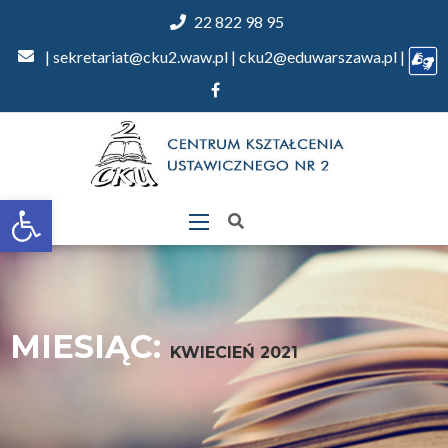
22 822 98 95
| sekretariat@cku2.waw.pl | cku2@eduwarszawa.pl |
Otwórz
pasek
narzędzi
MIESIĄC:
KWIECIEŃ 2021