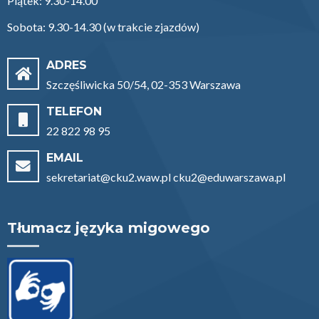
Piątek: 9.30-14.00
Sobota: 9.30-14.30 (w trakcie zjazdów)
ADRES
Szczęśliwicka 50/54, 02-353 Warszawa
TELEFON
22 822 98 95
EMAIL
sekretariat@cku2.waw.pl cku2@eduwarszawa.pl
Tłumacz języka migowego