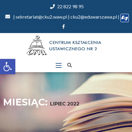
22 822 98 95
| sekretariat@cku2.waw.pl | cku2@eduwarszawa.pl |
Otwórz
pasek
narzędzi
MIESIĄC:
LIPIEC 2022