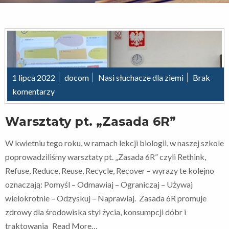
1 lipca 2022
docom
Nasi słuchacze dla ziemi
Brak
komentarzy
Warsztaty pt. „Zasada 6R”
W kwietniu tego roku, w ramach lekcji biologii, w naszej szkole
poprowadziliśmy warsztaty pt. „Zasada 6R” czyli Rethink,
Refuse, Reduce, Reuse, Recycle, Recover – wyrazy te kolejno
oznaczają: Pomyśl – Odmawiaj – Ograniczaj – Używaj
wielokrotnie – Odzyskuj – Naprawiaj. Zasada 6R promuje
zdrowy dla środowiska styl życia, konsumpcji dóbr i
traktowania
Read More…