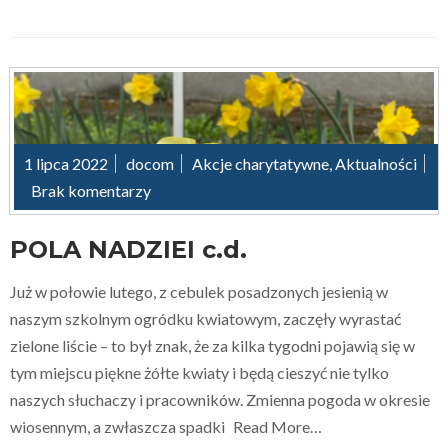
1 lipca 2022
docom
Akcje charytatywne
,
Aktualności
Brak komentarzy
POLA NADZIEI c.d.
Już w połowie lutego, z cebulek posadzonych jesienią w
naszym szkolnym ogródku kwiatowym, zaczęły wyrastać
zielone liście – to był znak, że za kilka tygodni pojawią się w
tym miejscu piękne żółte kwiaty i będą cieszyć nie tylko
naszych słuchaczy i pracowników. Zmienna pogoda w okresie
wiosennym, a zwłaszcza spadki
Read More…