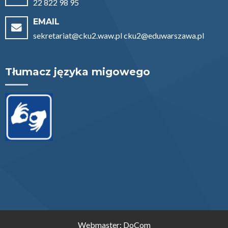
22 822 98 95
EMAIL
sekretariat@cku2.waw.pl cku2@eduwarszawa.pl
Tłumacz języka migowego
Webmaster:
DoCom