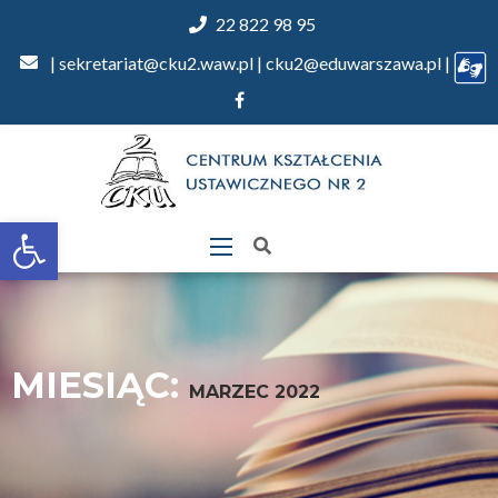
22 822 98 95
| sekretariat@cku2.waw.pl | cku2@eduwarszawa.pl |
Otwórz
pasek
narzędzi
MIESIĄC:
MARZEC 2022