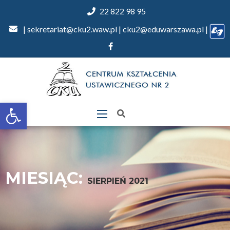
22 822 98 95
| sekretariat@cku2.waw.pl | cku2@eduwarszawa.pl |
Otwórz
pasek
narzędzi
MIESIĄC:
SIERPIEŃ 2021